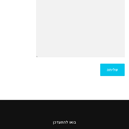
א
פ
ש
ר
ו
י
ו
ת
בואו להתעדכן