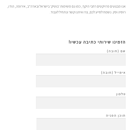
גופן קריא
spellcheck
אנו מבצעים פרויקטים רחבי היקף, כמו גם משימות 'בוטיק' בישראל ובארה"ב, אירופה, הודו,
רוסיה וסין. נשמח לסייע לכם, צרו איתנו קשר ונתחיל לעבוד.
ניגודיות בהירה
brightness_high
ניגודיות כהה
brightness_low
הזמינו שירותי כתיבה עכשיו!
הוסף קו תחתון לקישורים
format_underlined
שם (חובה)
סמן קישורים
font_download
אימייל (חובה)
ל
cached
א
פ
טלפון
ס
א
ת
כ
תוכן הפניה
ל
ה