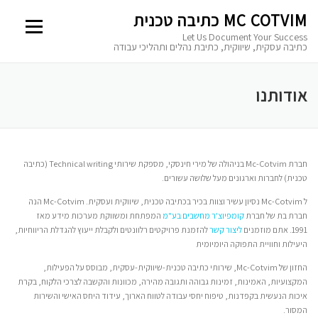
Ski
MC COTVIM כתיבה טכנית
t
Menu
conten
Let Us Document Your Success
כתיבה עסקית, שיווקית, כתיבת נהלים ותהליכי עבודה
השבת את ההבזקים
אודותנו
visibility_off
סמן כותרות
title
צבע רקע
settings
חברת Mc-Cotvim בניהולה של מירי חינסקי, מספקת שירותי Technical writing (כתיבה
טכנית) לחברות וארגונים מעל שלושה עשורים.
זום (הקטנה)
zoom_out
ל Mc-Cotvim נסיון עשיר וצוות בכיר בכתיבה טכנית, שיווקית ועסקית. Mc-Cotvim הנה
חברת בת של חברת
קומפיוצ'ר מחשבים בע"מ
המפתחת ומשווקת מערכות מידע מאז
זום (הגדלה)
zoom_in
1991. אתם מוזמנים
ליצור קשר
להזמנת פרויקטים רלוונטים ולקבלת ייעוץ להגדלת הריווחיות,
היעילות וחוויית התפוקה היומיומית
הקטנת גופן
remove_circle_outline
החזון של Mc-Cotvim, שירותי כתיבה טכנית-שיווקית-עסקית, מבוסס על הפעילות,
המקצועיות, האמינות, זמינות גבוהה ותגובה מהירה, מכוונות והקשבה לצרכי הלקוח, בקרת
הגדלת גופן
add_circle_outline
איכות הנעשית בקפדנות, טיפוח יחסי עבודה לטווח הארוך, עידוד היחס האישי והשירות
המסור.